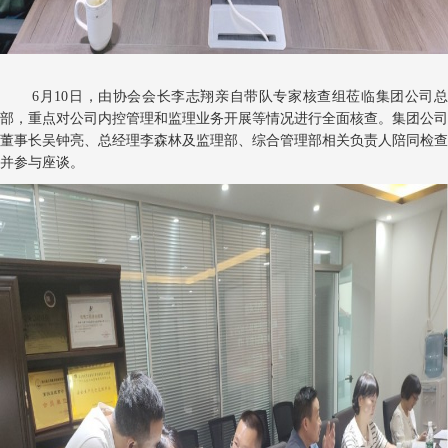
6月10日，由协会会长李志翔亲自带队专家核查组莅临集团公司
部，重点对公司内控管理和监理业务开展等情况进行全面核查。集团公司
董事长吴钟亮、总经理李森林及监理部、综合管理部相关负责人陪同检查
并参与座谈。