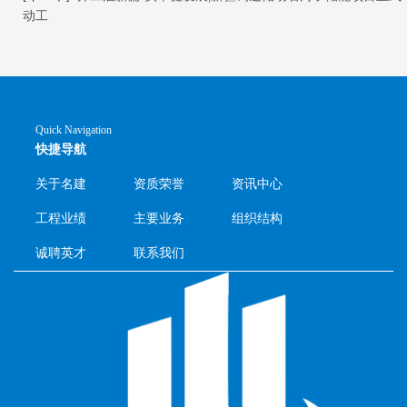
动工
Quick Navigation
快捷导航
关于名建
资质荣誉
资讯中心
工程业绩
主要业务
组织结构
诚聘英才
联系我们