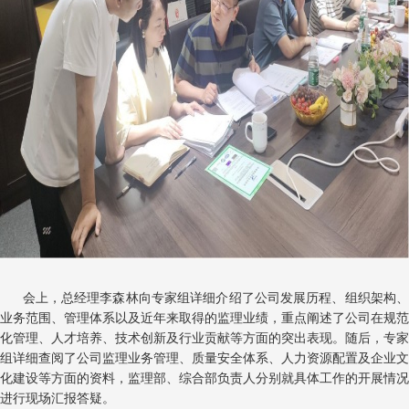
会上，总经理李森林向专家组详细介绍了公司发展历程、
组织架构
业务范围、管理体系以及近年来取得的监理业绩，重点阐述了公司在规范
化管理、人才培养、技术创新及行业贡献等方面的突出表现。随后，专家
组详细查阅了公司监理业务管理、质量安全体系、人力资源配置及企业文
化建设等方面的资料，监理部、综合部负责人分别就具体工作的开展情况
进行现场汇报答疑。