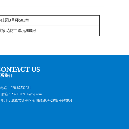
园3号楼501室
泉花坊二单元908房
CONTACT US
系我们
电话：028-87532031
邮箱：2327196911@qq.com
地址：成都市金牛区金周路595号2栋B座9层901