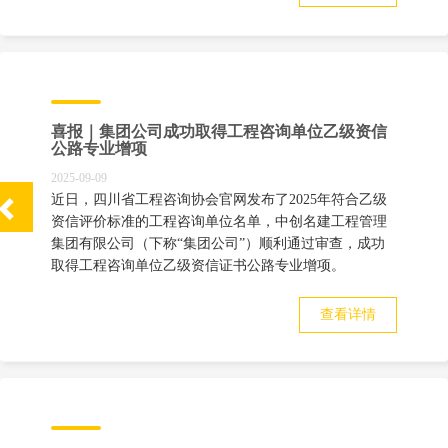
喜报｜集团公司成功取得工程咨询单位乙级资信
公路专业增项
2025-09-09
近日，四川省工程咨询协会官网发布了2025年符合乙级
资信评价标准的工程咨询单位名单，中创名建工程管理
集团有限公司（下称“集团公司”）顺利通过审查，成功
取得工程咨询单位乙级资信证书公路专业增项。
查看详情