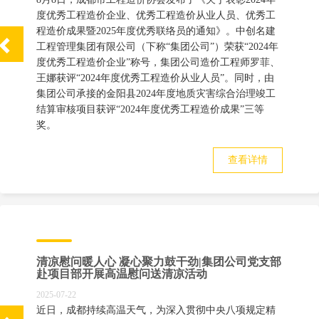
度优秀工程造价企业、优秀工程造价从业人员、优秀工
程造价成果暨2025年度优秀联络员的通知》。中创名建
工程管理集团有限公司（下称“集团公司”）荣获“2024年
度优秀工程造价企业”称号，集团公司造价工程师罗菲、
王娜获评“2024年度优秀工程造价从业人员”。同时，由
集团公司承接的金阳县2024年度地质灾害综合治理竣工
结算审核项目获评“2024年度优秀工程造价成果”三等
奖。
查看详情
清凉慰问暖人心 凝心聚力鼓干劲|集团公司党支部
赴项目部开展高温慰问送清凉活动
2025-07-22
近日，成都持续高温天气，为深入贯彻中央八项规定精