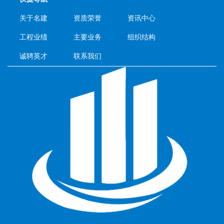
关于名建
资质荣誉
资讯中心
工程业绩
主要业务
组织结构
诚聘英才
联系我们