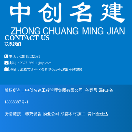
CONTACT US
联系我们
电话：028-87532031
邮箱：2327196911@qq.com
地址：成都市金牛区金周路595号2栋B座9层901
版权所有：中创名建工程管理集团有限公司 备案号:
蜀ICP备
18038387号-1
友情链接：
养鸡设备
物业公司
成都木材加工
贵州金仕达