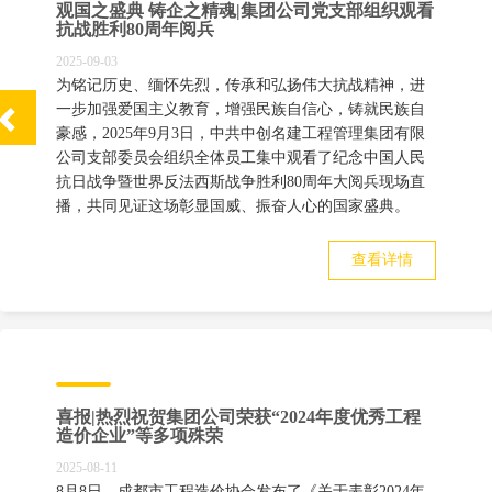
观国之盛典 铸企之精魂|集团公司党支部组织观看
抗战胜利80周年阅兵
2025-09-03
为铭记历史、缅怀先烈，传承和弘扬伟大抗战精神，进
一步加强爱国主义教育，增强民族自信心，铸就民族自
豪感，2025年9月3日，中共中创名建工程管理集团有限
公司支部委员会组织全体员工集中观看了纪念中国人民
抗日战争暨世界反法西斯战争胜利80周年大阅兵现场直
播，共同见证这场彰显国威、振
奋人心的国家盛典。
查看详情
喜报|热烈祝贺集团公司荣获“2024年度优秀工程
造价企业”等多项殊荣
2025-08-11
8月8日，成都市工程造价协会发布了《关于表彰2024年