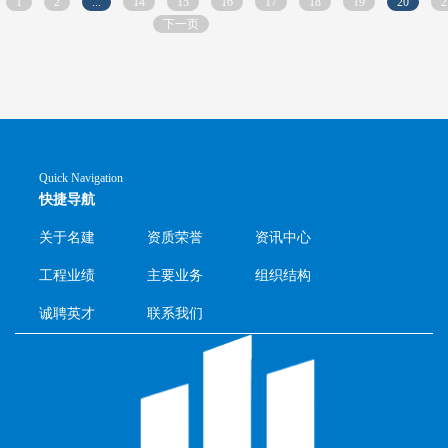
1
2
...
14
15
16
17
18
19
20
2
下一页
Quick Navigation
快捷导航
关于名建
资质荣誉
资讯中心
工程业绩
主要业务
组织结构
诚聘英才
联系我们